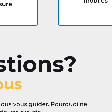
mobiles
sure
stions?
ous
z-nous vous guider. Pourquoi ne