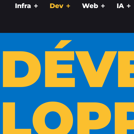
Infra
Dev
Web
IA
DÉV
LOP