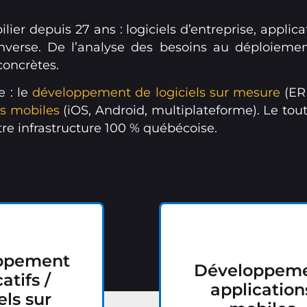
ier depuis 27 ans : logiciels d’entreprise, applic
inverse. De l’analyse des besoins au déploieme
concrètes.
 : le
développement de logiciels sur mesure
(ERP
s mobiles
(iOS, Android, multiplateforme). Le to
otre infrastructure 100 % québécoise.
ppement
Développem
atifs /
application
els sur