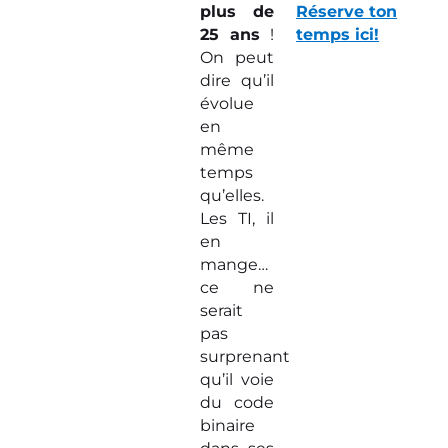
plus de
Réserve ton
25 ans
!
temps ici!
On peut
dire qu’il
évolue
en
même
temps
qu’elles.
Les TI, il
en
mange…
ce ne
serait
pas
surprenant
qu’il voie
du code
binaire