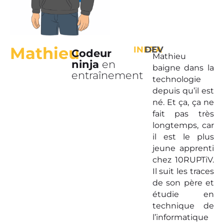
Mathieu
INFRA
DEV
Codeur
Mathieu
ninja
en
baigne dans la
entraînement
technologie
depuis qu’il est
né. Et ça, ça ne
fait pas très
longtemps, car
il est le plus
jeune apprenti
chez 10RUPTiV.
Il suit les traces
de son père et
étudie en
technique de
l’informatique