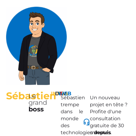
Sébastien
INFRA
DEV
WEB
!
Le
Sébastien
Un nouveau
grand
trempe
projet en tête ?
boss
dans le
Profite d'une
monde
consultation
des
gratuite de 30
technologies
minutes.
depuis