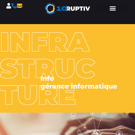
INFRA
STRUC
Info
TURE
gérance informatique