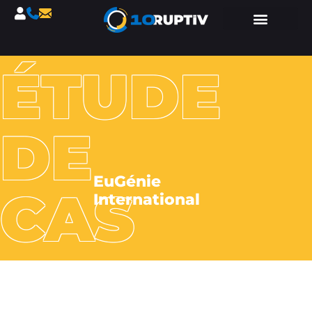
ÉTUDE
DE
EuGénie
CAS
International