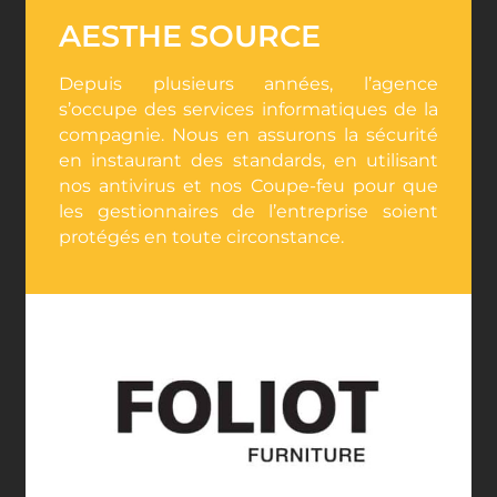
AESTHE SOURCE
Depuis plusieurs années, l’agence
s’occupe des services informatiques de la
compagnie. Nous en assurons la sécurité
en instaurant des standards, en utilisant
nos antivirus et nos Coupe-feu pour que
les gestionnaires de l’entreprise soient
protégés en toute circonstance.