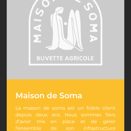
Maison de Soma
La maison de soma est un fidèle client
depuis deux ans. Nous sommes fiers
d’avoir mis en place et de gérer
l’ensemble de son infrastructure